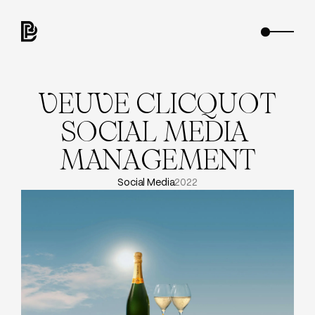
V
E
U
V
E
C
L
I
C
Q
U
O
T
S
O
C
I
A
L
M
E
D
I
A
M
A
N
A
G
E
M
E
N
T
Social Media
2022