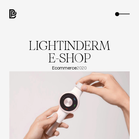
L
I
G
H
T
I
N
D
E
R
M
E
-
S
H
O
P
Ecommerce
2020